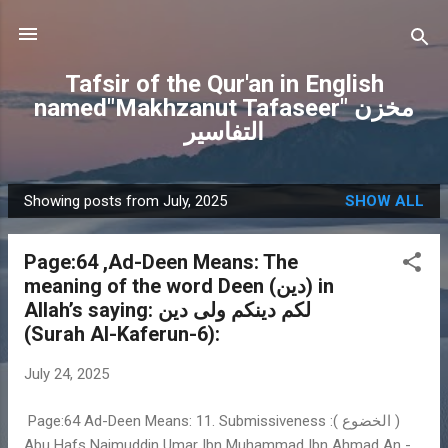
Skip to main content
Tafsir of the Qur'an in English
named"Makhzanut Tafaseer" مخزن
التفاسير
Showing posts from July, 2025
SHOW ALL
P
o
Page:64 ,Ad-Deen Means: The
s
meaning of the word Deen (دين) in
t
Allah’s saying: لكم دينكم ولى دين
s
(Surah Al-Kaferun-6):
July 24, 2025
Page:64 Ad-Deen Means: 11. Submissiveness :( الخضوع )
Abu Hafs Najmuddin Umar Ibn Muhammad Ibn Ahmad An -