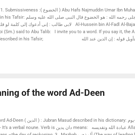
Hafs Najmuddin Umar Ibn Muhammad Ibn Ahmad An -
وقال الحسين بن الفضل البجلى رحمه الله :
لابى طالب  Al-Hussein bin Al-Fadl Al-Bajali, (Rah.), said: Deen means
 (Sm.) said to Abu Talib: I invite you to a word. If you say it, the A
his Tafsir; قال إبن جرير الطبرى: فتأويل قوله : إن الدين عند الله
هى الطاعة له عنده ‘إقرارالألسن والقلوب له بالعبودة والذلة وإنقيادها له ب
له بذالك من غير إستكبار عليه ولا إنحراف عنه دون إشراك غيره من خلقه م...
ning of the word Ad-Deen
dictionary: الدين ج اديان يوم الدين-يوم