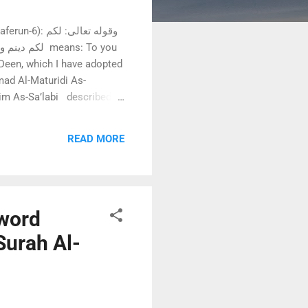
 Deen, which I have adopted
s-Sa’labi described in
READ MORE
 word