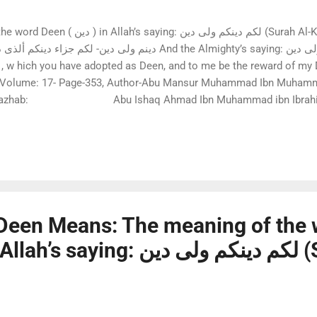
لكم دي (Surah Al-Kaferun-6): وقوله تعالى: لكم
دينم ولى And the Almighty’s saying: لكم دينم ولى دين means: To you
 , w hich you have adopted as Deen, and to me be the reward of my
2. Mazhab: Abu Ishaq Ahmad Ibn Muhammad ibn Ibrahim A
Naseruddin Abu Sayeed Abdullah ibn Umar ibn Muhammad Ash-Shirazi Al-Baidawi said: (ل...
Deen Means: The meaning of the