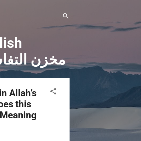
lish
hzanut Tafaseer" مخزن التفاسير
? Meaning