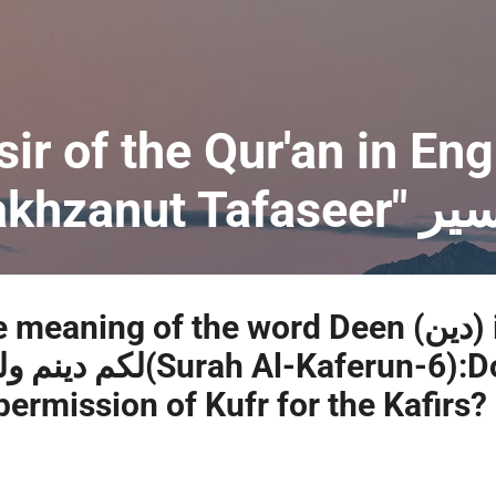
Skip to main content
sir of the Qur'an in Eng
named"Mak
ning of the word Deen (دين) in Allah’s
ermission of Kufr for the Kafirs