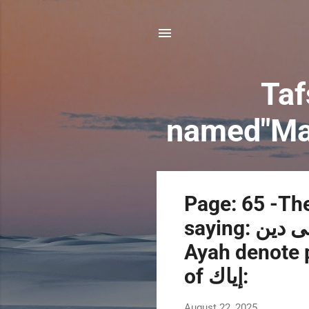
Taf
P
Page: 65 -The mea
o
saying: لكم دينم ولى دين(Surah Al-Kaferun-6):Does this
s
t
Ayah denote p
s
of إياك:
August 22, 2025